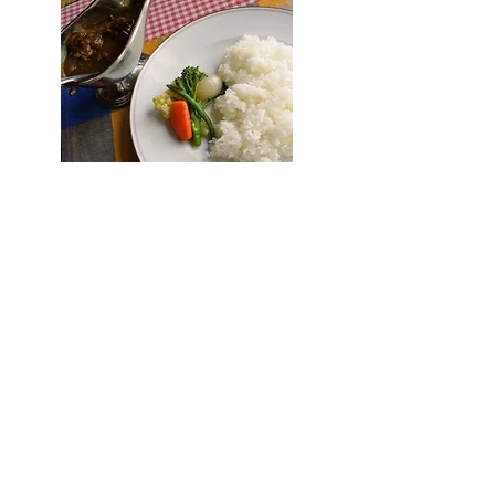
詳細はこちら＞＞
TEL:
0855-84-0080
休業日はHPにて
※冬季休業あり
道の駅 瑞穂（みずほ）
TEL:
0855-84-1112