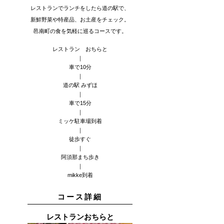
レストランでランチをしたら道の駅で、
新鮮野菜や特産品、お土産をチェック。
邑南町の食を気軽に巡るコースです。
レストラン おちらと
｜
車で10分
｜
道の駅 みずほ
｜
車で15分
｜
ミッケ駐車場到着
｜
徒歩すぐ
｜
阿須那まち歩き
｜
mikke到着
​コース詳細
レストランおちらと